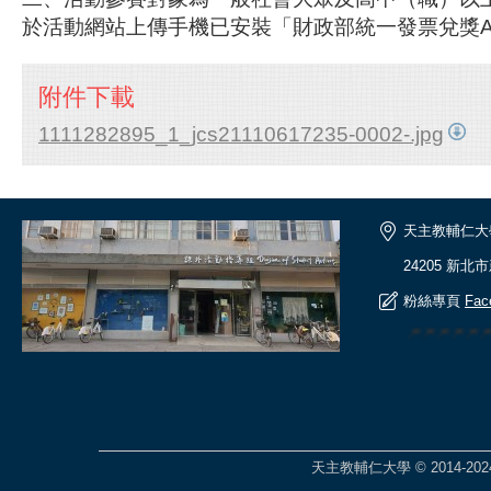
於活動網站上傳手機已安裝「財政部統一發票兌獎A
附件下載
1111282895_1_jcs21110617235-0002-.jpg
天主教輔仁大
24205 新北
粉絲專頁
Fac
🎆🎆🎆🎆
天主教輔仁大學 © 2014-2