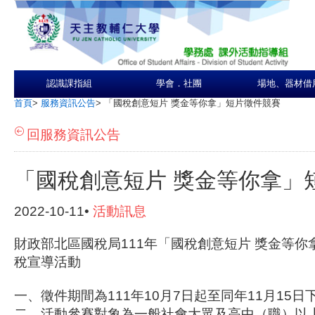
認識課指組
學會．社團
場地、器材借
首頁
>
服務資訊公告
>
「國稅創意短片 獎金等你拿」短片徵件競賽
回服務資訊公告
「國稅創意短片 獎金等你拿」
2022-10-11•
活動訊息
財政部北區國稅局111年「國稅創意短片 獎金等
稅宣導活動
一、徵件期間為111年10月7日起至同年11月15日
二、活動參賽對象為一般社會大眾及高中（職）以