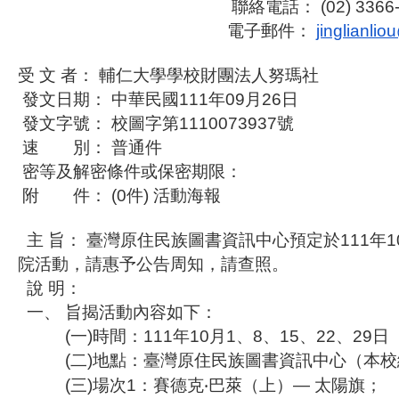
聯絡電話： (02) 3366-37
電子郵件：
jinglianli
受 文 者： 輔仁大學學校財團法人努瑪社
發文日期： 中華民國111年09月26日
發文字號： 校圖字第1110073937號
速 別： 普通件
密等及解密條件或保密期限：
附 件： (0件) 活動海報
主 旨： 臺灣原住民族圖書資訊中心預定於111年
院
活動，請惠予公告周知，請查照。
說 明：
一、 旨揭活動內容如下：
(一)時間：111年10月1、8、15、22、29日
(二)地點：臺灣原住民族圖書資訊中心（本校總
(三)場次1：賽德克‧巴萊（上）— 太陽旗；