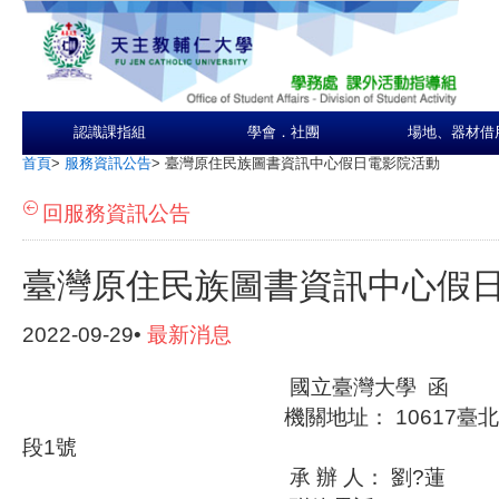
認識課指組
學會．社團
場地、器材借
首頁
>
服務資訊公告
>
臺灣原住民族圖書資訊中心假日電影院活動
回服務資訊公告
臺灣原住民族圖書資訊中心假
2022-09-29•
最新消息
國立臺灣大學 函
機關地址： 10617臺北市大
段1號
承 辦 人： 劉?蓮