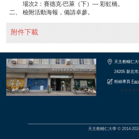
場次2：賽德克‧巴萊（下）— 彩虹橋。
二、 檢附活動海報，備請卓參。
附件下載
天主教輔仁大
24205 新北
粉絲專頁
Fac
🎆🎆🎆
天主教輔仁大學 © 2014-2