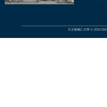
🎆🎆🎆🎆
天主教輔仁大學 © 2014-2