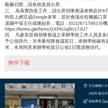
藝廳召開，請各校派員出席。
三、 為落實防疫工作，請出席領隊會議者務必於9月2
時前上網完成Google表單，並於會議全程佩戴口
溪國中張主任或陳組長，電話：(02)26717851分機
https://forms.gle/NrmcGXPkUqBh17JU7
四、 凡參加旨揭領隊會議之承辦學校工作人員及各
予公假排代；另考量領隊會議當日，承辦學校確有
求，本局同意承辦學校當日公假1日暨課務排代。
附件下載
天主教輔仁大
24205 新北
粉絲專頁
Fac