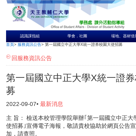
認識課指組
學會．社團
場地、器材借
首頁
>
服務資訊公告
>
第一屆國立中正大學X統一證券校園大使招募
回服務資訊公告
第一屆國立中正大學X統一證券
募
2022-09-07•
最新消息
主
旨：
檢送本校管理學院舉辦｢第一屆國立中正大
使招募｣宣傳電子海報，敬請貴校協助於網頁公告
加，請查照。