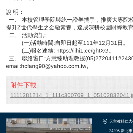
說
明：
一、
本校管理學院與統一證券攜手，推廣大專院
提升Z世代學生之金融素養，達成深耕校園財經教
二、
活動資訊:
(一)活動時間:自即日起至111年12月31日。
(二)報名連結: https://lihi1.cc/ghtXG。
三、
聯絡窗口:方慧臻助理教授(05)2720411#243
email:hcfang90@yahoo.com.tw。
附件下載
1111281214_1_111c300709_1_05102832041.j
天主教輔仁大
24205 新北