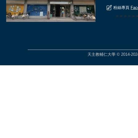
粉絲專頁
Fac
🎆🎆🎆🎆
天主教輔仁大學 © 2014-2