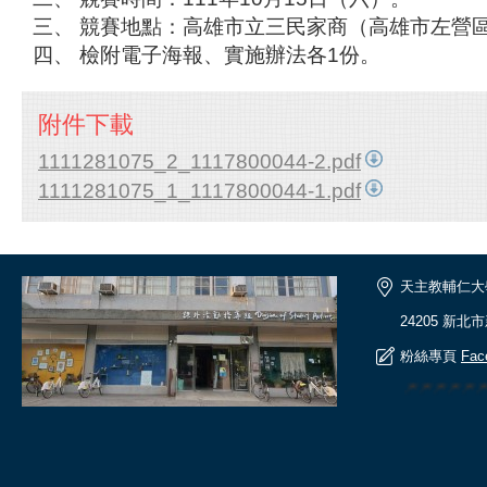
三、 競賽地點：高雄市立三民家商（高雄市左營區
四、 檢附電子海報、實施辦法各1份。
附件下載
1111281075_2_1117800044-2.pdf
1111281075_1_1117800044-1.pdf
天主教輔仁大
24205 新北
粉絲專頁
Fac
🎆🎆🎆🎆