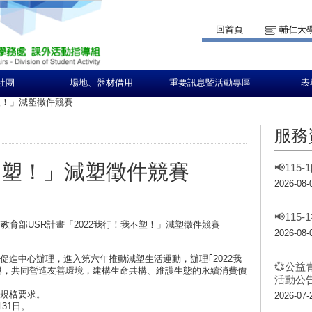
回首頁
輔仁大
社團
場地、器材借用
重要訊息暨活動專區
表
塑！」減塑徵件競賽
服務
不塑！」減塑徵件競賽
📢11
2026-08-
📢11
育部USR計畫「2022我行！我不塑！」減塑徵件競賽
2026-08-
促進中心辦理，進入第六年推動減塑生活運動，辦理｢2022我
💞公益
參與，共同營造友善環境，建構生命共構、維護生態的永續消費價
活動公告
合規格要求。
2026-07-
月31日。