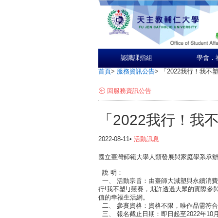
認識課指組
學會．
首頁
>
服務資訊公告
>
「2022我行！我不
回服務資訊公告
「2022我行！我
2022-08-11•
活動訊息
國立臺灣師範大學人類發展與家庭學系承辦教
說 明：
一、 活動宗旨：由臺師大減塑與永續消費
行!我不塑!｣競賽，期許透過大眾的實際
值的幸福生活網。
二、 參賽資格：資格不限，唯作品需符
三、 報名截止日期：即日起至2022年10