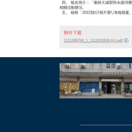
四、 報名簡介：「臺師大減塑與永續消費促進中心」
相關活動辦法。
五、 檢附「2022我行!我不塑!｣海報檔案
附件下載
1111299768_1_1111020939-0-0.pdf