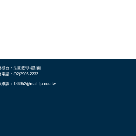
務櫃台：法園籃球場對面
電話：(02)2905-2233
維護：136952@mail.fju.edu.tw