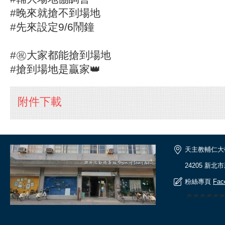
#晚來就搶不到場地
#先來設定9/6鬧鐘
#㊗大家都能搶到場地
#搶到場地是贏家👑
附件下載
天主教輔仁大
24205 新北
粉絲專頁
Fac
🎆🎆🎆🎆