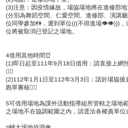
(3)注意：因疫情緣故，場協場地將在進修部
(分別為舞蹈空間、仁愛空間、進修部、演講廳)
位同學參加👫，遲到單位(((不得進場👁👁))
位將被取消已登記之場地。
4借用其他時間⏰
(1)即日起至111年9月18日借用：請直接上
🏃‍♀
(2)112年1月1日至112年3月3日：請於場
跑單審核🏃‍♂
5可借用場地為課外活動指導組所管轄之場地
之場地不在協調範圍之內，請逕洽各權責單位
#輔大場地協調會