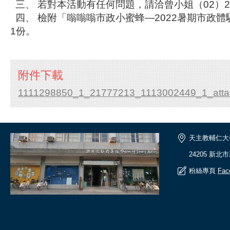
三、 若對本活動有任何問題，請洽曾小姐（02）2351
四、 檢附「嗡嗡嗡市政小蜜蜂—2022暑期市政
1份。
附件下載
1111298850_1_21777213_1113002449_1_atta
天主教輔仁大
24205 新北
粉絲專頁
Fac