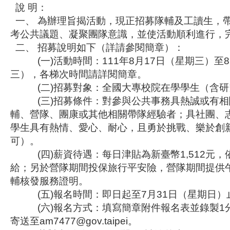
說 明：
一、 為辦理旨揭活動，現正招募隊輔及工讀生，
考公共議題、凝聚團隊意識，並使活動順利進行，
二、 招募說明如下（詳請參閱簡章）：
(一)活動時間：111年8月17日（星期三）至8
三），各梯次時間請詳閱簡章。
(二)招募對象：全國大專校院在學學生（含研
(三)招募條件：對參與公共事務具熱誠或有相
輔、營隊、團康或其他相關帶隊經驗者；具社團、
學生具有熱情、愛心、耐心，且勇於挑戰、樂於創
可）。
(四)薪資待遇：每日津貼為新臺幣1,512元，
給；另於營隊期間投保旅行平安險，營隊期間提供
輔核發服務證明。
(五)報名時間：即日起至7月31日（星期日）
(六)報名方式：填寫簡章附件報名表並錄製1
寄送至am7477@gov.taipei。