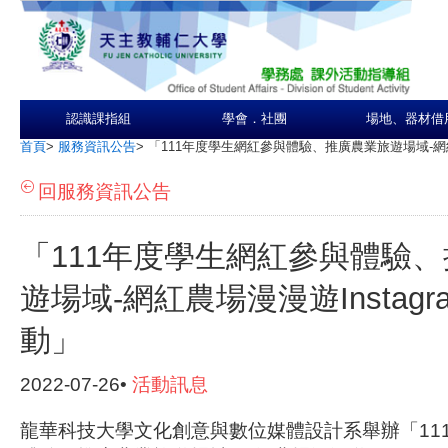
認識課指組
學會．社團
場地、器材借
首頁
>
服務資訊公告
>
「111年度學生網紅參與體驗、推廣農業旅遊場域-網紅農
回服務資訊公告
「111年度學生網紅參與體驗
遊場域-網紅農場漫漫遊Instag
動」
2022-07-26•
活動訊息
龍華科技大學文化創意與數位媒體設計系舉辦「11