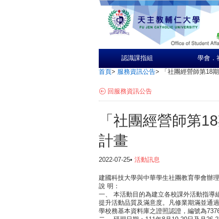
認識課指組
學會．
首頁
>
服務資訊公告
>
「社團經營師第18
回服務資訊公告
「社團經營師第1
計畫
2022-07-25•
活動訊息
建國科技大學與中華學生社團教育學會辦理
說 明：
一、 本活動目的為建立各校課外活動指導
提升活動品質及滿意度。凡修業期滿並通過
學校務基本資料庫之證照認證，編號為7376