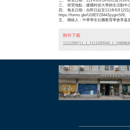
二、 研習日期：111年8月19-20日及月26
三、 研習地點：建國科技大學師生活動中心
四、 報名日期：自即日起至111年8月12
https://forms.gle/U18EFZ8443yygmSf9。
五、 聯絡人：中華學生社團教育學會李嘉原副秘書長
附件下載
1111298711_1_1111200549_1_18