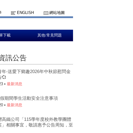
學
ENGLISH
網站地圖
單下載
其他/常見問題
資訊公告
青年-送愛下鄉趣2026年中秋節慰問金
💞
23 •
最新消息
年暑假期間學生活動安全注意事項
20 •
最新消息
灣高鐵公司「115學年度校外教學團體
案」相關事宜，敬請惠予公告周知，至
。