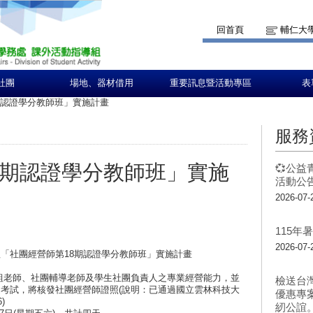
回首頁
輔仁大
社團
場地、器材借用
重要訊息暨活動專區
表
期認證學分教師班」實施計畫
服務
8期認證學分教師班」實施
💞公益
活動公告
2026-07-
115
2026-07-
「社團經營師第18期認證學分教師班」實施計畫
組老師、社團輔導老師及學生社團負責人之專業經營能力，並
檢送台
考試，將核發社團經營師證照(說明：已通過國立雲林科技大
優惠專
)
紉公誼