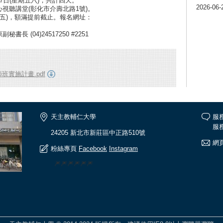
-27日(星期五六)，共計四天。
2026-06-
視聽講堂(彰化市介壽北路1號)。
日(五)，額滿提前截止。報名網址：
 (04)24517250 #2251
期教師班實施計畫.pdf
天主教輔仁大學
服
服務
24205 新北市新莊區中正路510號
網頁
粉絲專頁
Facebook
Instagram
🎆🎆🎆🎆🎆🎆