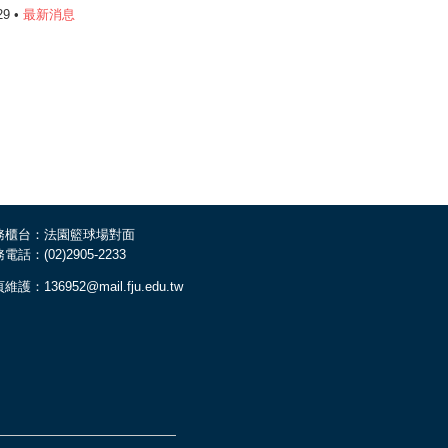
29 •
最新消息
務櫃台：法園籃球場對面
電話：(02)2905-2233
維護：136952@mail.fju.edu.tw