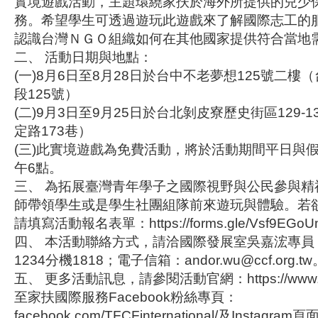
實境遊戲活動，主題環繞家扶於海外所提供的兒少
務。希望學生可透過遊玩此遊戲來了解國際志工的
認識台灣ＮＧＯ組織如何在其他國家提供符合當地
二、 活動日期與地點：
(一)8月6日至8月28日於台中不老夢想125號二
段125號）
(二)9月3日至9月25日於台北剝皮寮歷史街區129-
定路173巷）
(三)此實境遊戲為免費活動，將於活動期間平日與
午6點。
三、 為拓展臺灣青年學子之國際視野與公民參與精
師帶領學生或是學生社團組隊前來遊玩與體驗。若
請填寫活動報名表單：https://forms.gle/Vsf9EGoU
四、 本活動聯絡方式，請洽國際發展室吳嘉浤專員，聯
1234分機1818；電子信箱：andor.wu@ccf.org.t
五、 更多活動訊息，請參閱活動官網：https://www.tfcf
至家扶國際服務Facebook粉絲專頁：
facebook.com/TFCFinternational/及Instagram