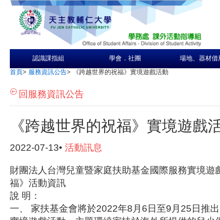
認識課指組
學會．社團
場地、器材借
首頁
>
服務資訊公告
>
《跨越世界的祝福》實境遊戲活動
回服務資訊公告
《跨越世界的祝福》實境遊戲
2022-07-13•
活動訊息
財團法人台灣兒童暨家庭扶助基金國際服務實境遊
福》活動資訊
說 明：
一、 家扶基金會將於2022年8月6日至9月25日