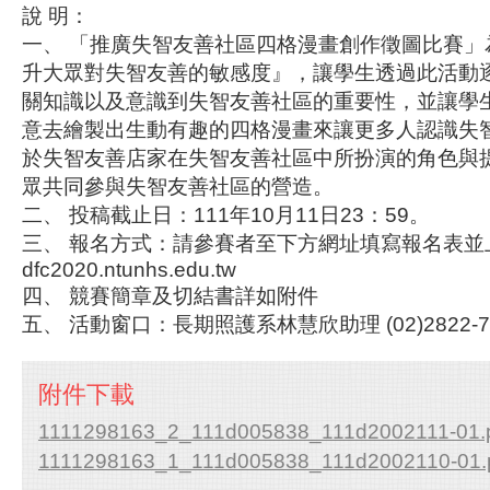
說 明：
一、 「推廣失智友善社區四格漫畫創作徵圖比賽」
升大眾對失智友善的敏感度』，讓學生透過此活動
關知識以及意識到失智友善社區的重要性，並讓學
意去繪製出生動有趣的四格漫畫來讓更多人認識失
於失智友善店家在失智友善社區中所扮演的角色與
眾共同參與失智友善社區的營造。
二、 投稿截止日：111年10月11日23：59。
三、 報名方式：請參賽者至下方網址填寫報名表並
dfc2020.ntunhs.edu.tw
四、 競賽簡章及切結書詳如附件
五、 活動窗口：長期照護系林慧欣助理 (02)2822-7
附件下載
1111298163_2_111d005838_111d2002111-01.
1111298163_1_111d005838_111d2002110-01.