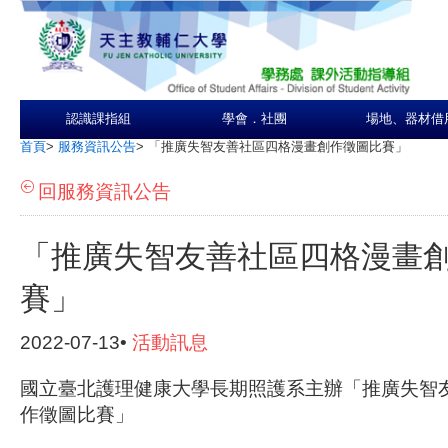
認識課指組
學會．社團
場地、器材借
首頁
>
服務資訊公告
>
「推廣失智友善社區四格漫畫創作徵圖比賽」
回服務資訊公告
「推廣失智友善社區四格漫畫
賽」
2022-07-13•
活動訊息
國立臺北護理健康大學長期照護系主辦「推廣失智
作徵圖比賽」