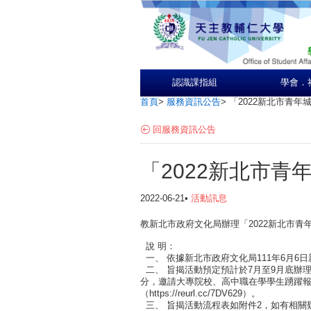
認識課指組
學會．
首頁
>
服務資訊公告
>
「2022新北市青年
回服務資訊公告
「2022新北市青
2022-06-21•
活動訊息
教新北市政府文化局辦理「2022新北市青
說 明：
一、 依據新北市政府文化局111年6月6日新
二、 旨揭活動預定預計於7月至9月底辦
分，邀請大專院校、高中職在學學生踴躍報名參加。報
（https://reurl.cc/7DV629）。
三、 旨揭活動流程表如附件2，如有相關疑義請