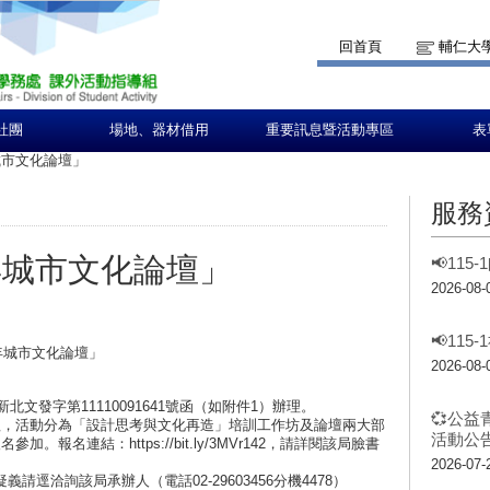
回首頁
輔仁大
社團
場地、器材借用
重要訊息暨活動專區
表
城市文化論壇」
服務
年城市文化論壇」
📢11
2026-08-
📢11
年城市文化論壇」
2026-08-
北文發字第11110091641號函（如附件1）辦理。
💞公益
理，活動分為「設計思考與文化再造」培訓工作坊及論壇兩大部
活動公告
名連結：https://bit.ly/3MVr142，請詳閱該局臉書
2026-07-
逕洽詢該局承辦人（電話02-29603456分機4478）