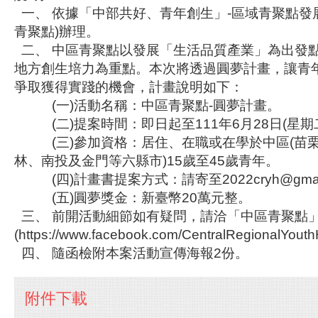
一、 依據「中部共好、青年創生」-區域青聚點發
青聚點)辦理。
二、 中區青聚點以發展「生活品質產業」為出發
地方創生培力為重點。本次將透過圓夢計畫，讓青
爭取獲得實踐的機會，計畫說明如下：
(一)活動名稱：中區青聚點-圓夢計畫。
(二)提案時間：即日起至111年6月28日(星期
(三)參加資格：居住、在職或在學於中區(苗
林、南投及金門等六縣市)15歲至45歲青年。
(四)計畫書提案方式：請寄至2022cryh@gmai
(五)圓夢獎金：新臺幣20萬元整。
三、 前開活動細節如有疑問，請洽「中區青聚點」
(https://www.facebook.com/CentralRegionalYou
四、 隨函檢附本案活動宣傳海報2份。
附件下載