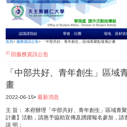
認識課指組
學會．社團
場地、器材借
首頁
>
服務資訊公告
>
「中部共好、青年創生」區域青聚點發展計畫
回服務資訊公告
「中部共好、青年創生」區域
畫
2022-06-15•
最新消息
主 旨： 本府辦理「中部共好、青年創生」區域青聚
計畫】活動，請惠予協助宣傳及踴躍報名參加，請
說 明：