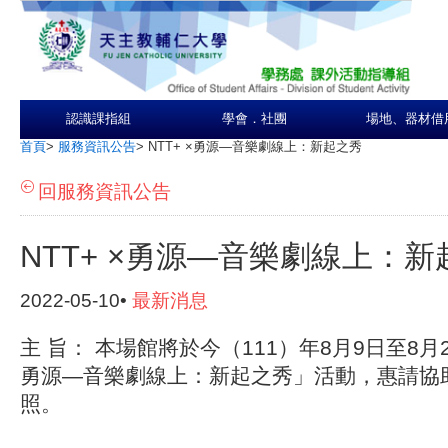
認識課指組
學會．社團
場地、器材借
首頁
>
服務資訊公告
>
NTT+ ×勇源—音樂劇線上：新起之秀
回服務資訊公告
NTT+ ×勇源—音樂劇線上：新
2022-05-10•
最新消息
主 旨： 本場館將於今（111）年8月9日至8月2
勇源—音樂劇線上：新起之秀」活動，惠請協
照。