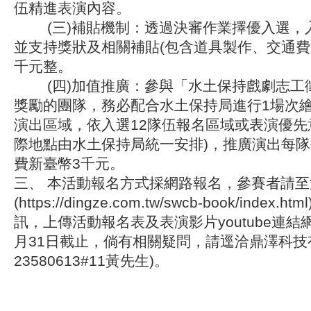
伍精進表演內容。
(三)補貼機制：透過決審作業擇優入選，入
並支持獎狀及相關補貼(包含道具製作、交通費
千元整。
(四)加值推廣：參與「水土保持戲劇志工
獎勵的團隊，務必配合水土保持局進行1場次繪
演出區域，依入選12隊伍報名區域或表演優先
際地點由水土保持局統一安排)，推廣演出每
費新臺幣3千元。
三、 本活動報名方式採網路報名，參賽者請
(https://dingze.com.tw/swcb-book/inde
訊，上傳活動報名表及表演影片youtube連結
月31日截止，倘有相關疑問，請逕洽鼎澤科技有
23580613#11黃先生)。