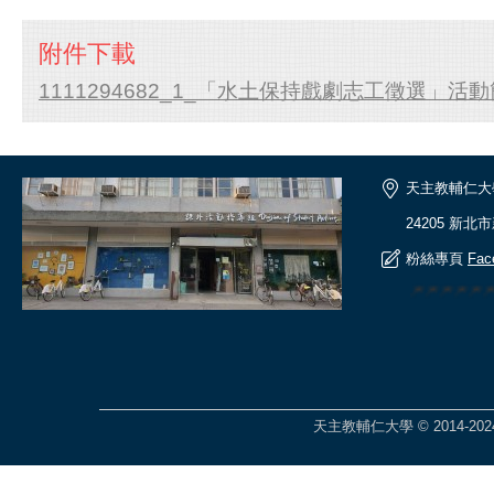
附件下載
1111294682_1_「水土保持戲劇志工徵選」活動簡
天主教輔仁大
24205 新北
粉絲專頁
Fac
🎆🎆🎆🎆
天主教輔仁大學 © 2014-2