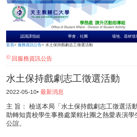
認識課指組
學會．社團
場地、器材借
首頁
>
服務資訊公告
>
水土保持戲劇志工徵選活動
回服務資訊公告
水土保持戲劇志工徵選活動
2022-05-10•
最新消息
主 旨： 檢送本局「水土保持戲劇志工徵選活
助轉知貴校學生事務處業轄社團之熱愛表演學
公誼。