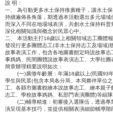
說 明：
一、 為引動更多水土保持推廣種子，讓水土
持續遍佈各角落，期透過本活動選出多元場域
而深入不同在地場域表演，共創水土保持科普
深化相關知識與概念於民眾心中。
二、 本活動主打18歲以上相關領域志工團體
發現行更多團體志工(非水土保持志工及場域)
故事表演工作，包含各地圖書館定時說故事志
事媽媽、民間團體說故事表演志工、大學社團
簡章辦理精要說明如次：
(一)廣徵年齡層：年滿18歲以上(民國93年
學生與民眾(包含本局各分局、本局夥伴單位
工、各縣市圖書館繪本說故事志工、繪本親子
志工、學校故事媽媽、私部門表演團體)等組
(二)輔導精進：初審後入選隊伍，透過專
演呈現基本技巧，並提供相關表演細節輔導階