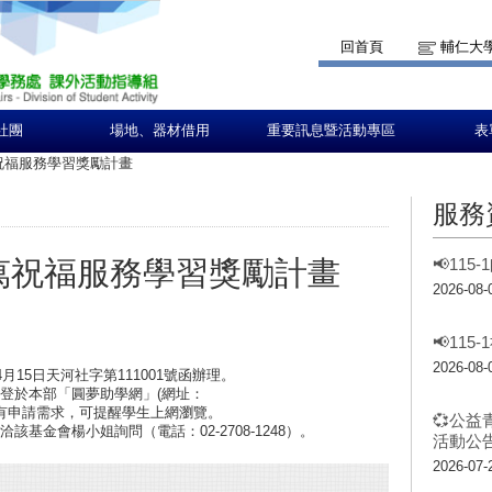
回首頁
輔仁大
社團
場地、器材借用
重要訊息暨活動專區
表
萬祝福服務學習獎勵計畫
服務
千萬祝福服務學習獎勵計畫
📢11
2026-08-
📢11
2026-08-
月15日天河社字第111001號函辦理。
登於本部「圓夢助學網」(網址：
ms/)，如學生有申請需求，可提醒學生上網瀏覽。
💞公益
基金會楊小姐詢問（電話：02-2708-1248）。
活動公告
2026-07-