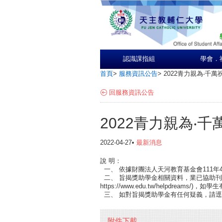
認識課指組
學會．
首頁
>
服務資訊公告
>
2022青力親為‧千
回服務資訊公告
2022青力親為‧
2022-04-27•
最新消息
說 明：
一、 依據財團法人天河教育基金會111年4
二、 旨揭獎助學金相關資料，業已協助刊
https://www.edu.tw/helpdrea
三、 如對旨揭獎助學金有任何疑義，請逕洽該
附件下載