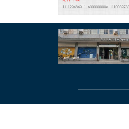
1111294849_1_a09000000e_1110039786