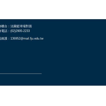
務櫃台：法園籃球場對面
電話：(02)2905-2233
維護：136952@mail.fju.edu.tw