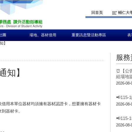
回首頁
輔仁大
社團
場地、器材借用
重要訊息暨活動專區
表
知】
服務
通知】
⏰【公告
組場地
2026-08-
📢11
欲借用本單位器材均須擁有器材認證卡，想要擁有器材卡
2026-08-
拿到器材卡。
📢11
2026-08-