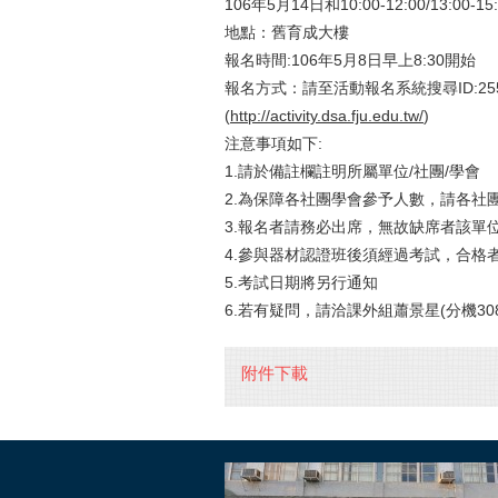
106年5月14日和10:00-12:00/13:00-15
地點：舊育成大樓
報名時間:106年5月8日早上8:30開始
報名方式：請至活動報名系統搜尋ID:255
(
http://activity.dsa.fju.edu.tw/
)
注意事項如下:
1.請於備註欄註明所屬單位/社團/學會
2.為保障各社團學會參予人數，請各社
3.報名者請務必出席，無故缺席者該單
4.參與器材認證班後須經過考試，合格
5.考試日期將另行通知
6.若有疑問，請洽課外組蕭景星(分機308
附件下載