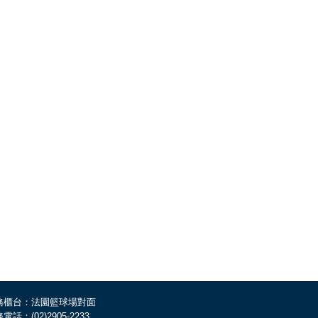
務櫃台：法園籃球場對面
電話：(02)2905-2233