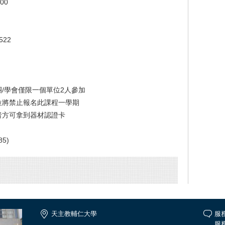
:00
22
團/學會僅限一個單位2人參加
位將禁止報名此課程一學期
者方可拿到器材認證卡
5)
天主教輔仁大學
服
服務