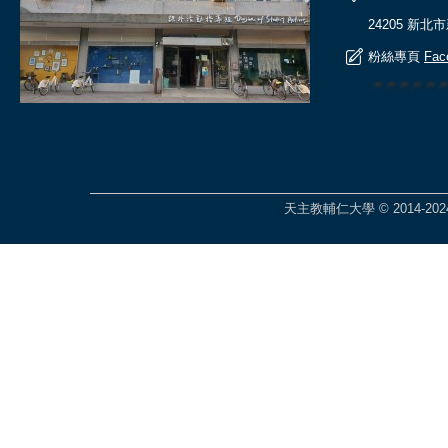
24205 新北
粉絲專頁
Fac
🎆🎆🎆🎆
天主教輔仁大學 © 2014-2