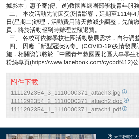
據影本」惠予寄(傳、送)救國團總團部學校青年服
二、 本次活動先前因受疫情影響，延期至111年4月
日(星期二)辦理，活動費用隨天數減少調整，先前
員，將於活動報到時辦理差額退費。
三、 各校可依據學校社團活動發展需求，自行調
四、 因應「新型冠狀病毒」(COVID-19)疫情發
施，相關資訊將於「中國青年救國團北區大專學生
粉絲專頁(https://www.facebook.com/cycbdf412
附件下載
1111292354_3_1110000371_attach3.jpg
1111292354_2_1110000371_attach2.doc
1111292354_1_1110000371_attach1.pdf
天主教輔仁大