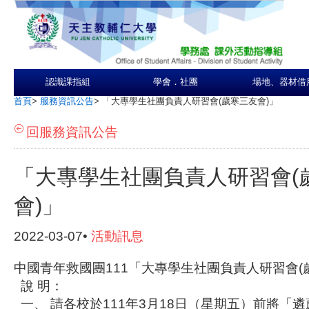
認識課指組
學會．社團
場地、器材借
首頁
>
服務資訊公告
>
「大專學生社團負責人研習會(歲寒三友會)」
回服務資訊公告
「大專學生社團負責人研習會(
會)」
2022-03-07•
活動訊息
中國青年救國團111「大專學生社團負責人研習會(
說 明：
一、 請各校於111年3月18日（星期五）前將「