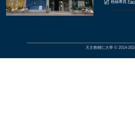
粉絲專頁
Fac
🎆🎆🎆🎆
天主教輔仁大學 © 2014-2