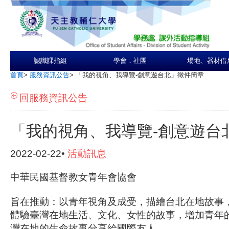
認識課指組
學會．社團
場地、器材借
首頁
>
服務資訊公告
>
「我的視角、我導覽-創意遊台北」徵件簡章
回服務資訊公告
「我的視角、我導覽-創意遊台
2022-02-22•
活動訊息
中華民國基督教女青年會協會
旨在推動：以青年視角及成受，描繪台北在地故事
體驗臺灣在地生活、文化、女性的故事，增加青年
灣在地的生命故事分享給國際友人。