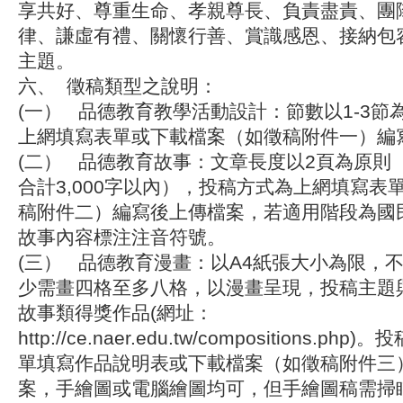
享共好、尊重生命、孝親尊長、負責盡責、團
律、謙虛有禮、關懷行善、賞識感恩、接納包
主題。
六、
徵稿類型之說明
：
(一） 品德教育教學活動設計：節數以1-3節
上網填寫表單或下載檔案（如徵稿附件一）編
(二） 品德教育故事：文章長度以2頁為原則
合計3,000字以內），投稿方式為上網填寫表
稿附件二）編寫後上傳檔案，若適用階段為國
故事內容標注注音符號。
(三） 品德教育漫畫：以A4紙張大小為限，
少需畫四格至多八格，以漫畫呈現，投稿主題
故事類得獎作品(網址：
http://ce.naer.edu.tw/compositions.
單填寫作品說明表或下載檔案（如徵稿附件三
案，手繪圖或電腦繪圖均可，但手繪圖稿需掃