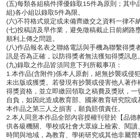
(五)每類各組稿件擇優錄取15件為原則；其中
組)各小組以錄取5件為限。
(六)
不符格式規定或未備齊繳交之資料一律不
(七)投稿請及早作業，避免徵稿截止日前網路
順利上傳之問題。
(八)作品報名表之聯絡電話與手機為聯繫得獎
訊是否為正確，以防得獎者無法獲知得獎訊息
(九)錄取之作品皆須同意下列所載事項：
1.本作品(含附件)係本人原創，絕無抄襲或侵
未出版或獲獎。若發現有抄襲或侵害他人著作
得獎資格，並立即繳回領取之稿費及獎狀，一
自負，如因此造成教育部、國家教育研究院或
本作品之第三人之損害，願負賠償責任。
2.本人同意本作品全部內容授權刊登於【品德
供各級機關、學校或社會大眾線上檢索、閱讀
時間與地域，為教育、學術研究或其他非屬營