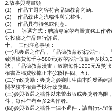
2.故事與漫畫類
(1) 作品主題內容符合品德教育內涵。
(2) 作品敘述之流暢性與完整性。
(3) 作品具有特色或創意。
(二） 評選方式：聘請專家學者暨實務工作
對投稿之作品進行評選。
十、
其他注意事項
：
(一)凡獲選之作品，「品德教育教案設計」、
致贈稿費每千字580元(教學設計每篇至多以3,0
狀，「品德教育漫畫」致贈每件1200元及獎
權書及稿費收據正本(如附件四、五)。
(二)行政獎勵：獲獎之參賽師生由本院發函建
關學校本權責予以行政獎勵。
(三)參與徵選之稿件以未曾出版或獲獎者為限
件，每件作者至多2名作者。
(四)參與徵選之稿件一律不退件，請自行保留