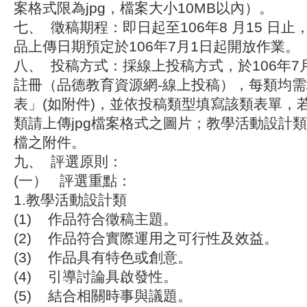
案格式限為jpg，檔案大小10MB以內）。
七、
徵稿期程
：即日起至106年8 月15 日
品上傳日期預定於106年7月1日起開放作業。
八、
投稿方式
：採線上投稿方式，於106年7
註冊（品德教育資源網-線上投稿），每類均
表」(如附件)，並依投稿類型填寫該類表單，
類請上傳
jpg
檔案格式之圖片；教學活動設計類
檔
之附件。
九、
評選原則
：
(一） 評選重點：
1.教學活動設計類
(1) 作品符合徵稿主題。
(2) 作品符合實際運用之可行性及效益。
(3) 作品具有特色或創意。
(4) 引導討論具啟發性。
(5) 結合相關時事與議題。