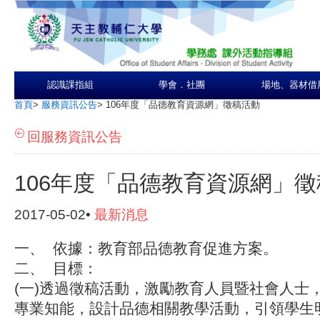
認識課指組
學會．社團
場地、器材借
首頁
>
服務資訊公告
>
106年度「品德教育資源網」徵稿活動
回服務資訊公告
106年度「品德教育資源網」
2017-05-02•
最新消息
一、
依據
：教育部品德教育促進方案。
二、
目標
：
(一)透過徵稿活動，激勵教育人員暨社會人士
專業知能，設計品德相關教學活動，引領學生