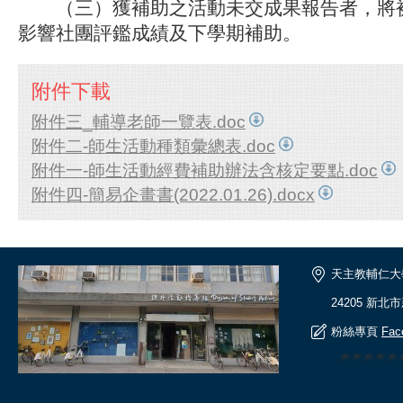
（三）獲補助之活動未交成果報告者，將
影響社團評鑑成績及下學期補助。
附件下載
附件三_輔導老師一覽表.doc
附件二-師生活動種類彙總表.doc
附件一-師生活動經費補助辦法含核定要點.doc
附件四-簡易企畫書(2022.01.26).docx
天主教輔仁大
24205 新北
粉絲專頁
Fac
🎆🎆🎆🎆