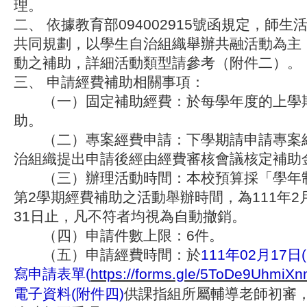
理。
二、 依據教育部094002915號函規定，師
共同規劃，以學生自治組織舉辦共融活動為主
動之補助，詳細活動類型請參考（附件二）。
三、 申請經費補助相關事項：
（一）固定補助經費：於每學年度的上學
助。
（二）專案經費申請：下學期請申請專案
治組織提出申請後經由經費審核會議核定補助
（三）辦理活動時間：本校預算採「學年制
第2學期經費補助之活動舉辦時間，為111年2月
31日止，凡不符者均視為自動撤銷。
（四）申請件數上限：6件。
（五）申請經費時間：於
111年02月17日
寫申請表單(
https://forms.gle/5ToDe9UhmiX
電子資料(附件四)
供課指組所屬輔導老師初審