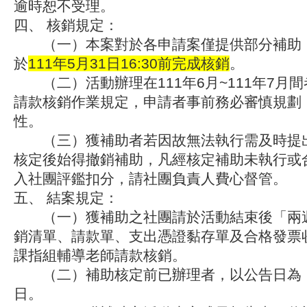
逾時恕不受理。
四、 核銷規定：
（一）本案對於各申請案僅提供部分補助
於
111年5月31日16:30前完成核銷
。
（二）活動辦理在111年6月~111年7月
請款核銷作業規定，申請者事前務必審慎規劃
性。
（三）獲補助者若因故無法執行需及時提
核定後始得撤銷補助，凡經核定補助未執行或
入社團評鑑扣分，請社團負責人費心督管。
五、 結案規定：
（一）獲補助之社團請於活動結束後「兩
銷清單、請款單、支出憑證黏存單及合格發票
課指組輔導老師請款核銷。
（二）補助核定前已辦理者，以公告日為
日。