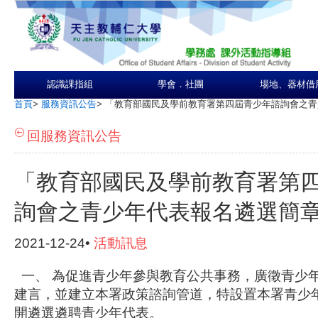
認識課指組
學會．社團
場地、器材借
首頁
>
服務資訊公告
>
「教育部國民及學前教育署第四屆青少年諮詢會之青
回服務資訊公告
「教育部國民及學前教育署第
詢會之青少年代表報名遴選簡
2021-12-24•
活動訊息
一、 為促進青少年參與教育公共事務，廣徵青少
建言，並建立本署政策諮詢管道，特設置本署青少
開遴選遴聘青少年代表。