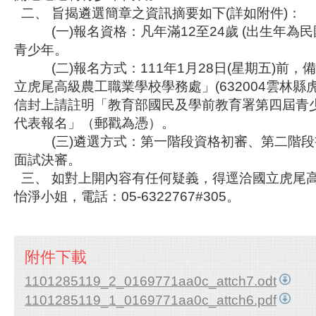
二、 旨揭遴選簡章之資訊摘要如下(詳如附件)：
(一)報名資格：凡年滿12至24歲 (出生年為民國
青少年。
(二)報名方式：111年1月28日(星期五)前，
立虎尾高級農工職業學校學務處」(632004雲林縣
信封上請註明「教育部國民及學前教育署第四屆青
代表報名」（郵戳為憑）。
(三)遴選方式：第一階段資格初審、第二階段
面試決審。
三、 如對上開內容有任何疑義，得逕洽國立虎尾
怡淨小姐，電話：05-6322767#305。
附件下載
1101285119_2_0169771aa0c_attch7.odt
1101285119_1_0169771aa0c_attch6.pdf