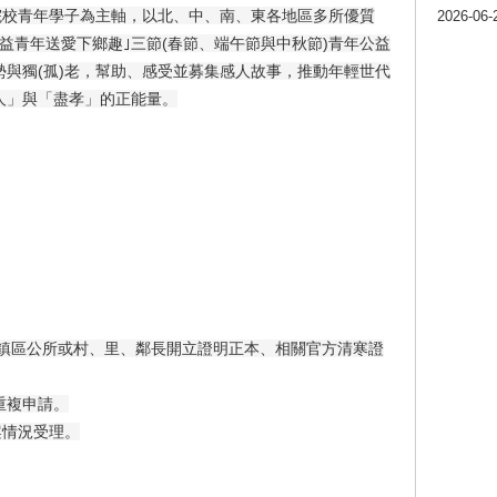
院校青年學子為主軸，
以北、中、南、東各地區多所優質
2026-06-
公益青年送愛下鄉趣｣三節(春節、端午節與中秋節)
青年公益
與獨(孤)老，
幫助、感受並募集感人故事，推動年輕世代
人」與「盡孝」的正能量。
鎮區公所或村、里、
鄰長開立證明正本、相關官方清寒證
重複申請。
案情況受理。