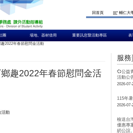
回首頁
輔仁大
社團
場地、器材借用
重要訊息暨活動專區
表
鄉趣2022年春節慰問金活動
服務
下鄉趣2022年春節慰問金活
💞公益
活動公告
2026-07-
115
2026-07-
金活動
檢送台
優惠專
紉公誼