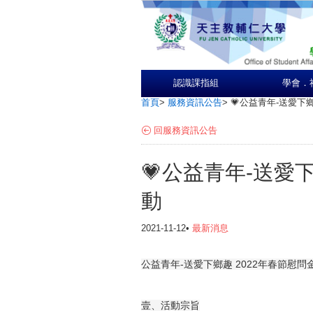
認識課指組
學會．
首頁
>
服務資訊公告
>
💗公益青年-送愛下
回服務資訊公告
💗公益青年-送愛
動
2021-11-12•
最新消息
公益青年-送愛下鄉趣 2022年春節慰問
壹、活動宗旨