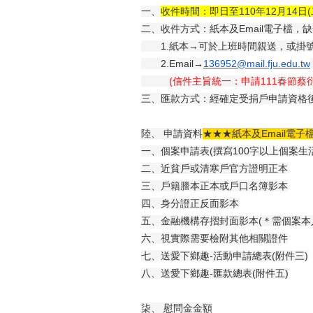
一、
收件時間：即日至110年12月14日(二
二、收件方式：紙本及Email電子檔，
缺
1.紙本→可於上班時間親送，或掛號
2.Email→
136952@mail.fju.edu.tw
(信件主旨統一：申請111春節蔡衍
三、匯款方式：經確定受捐戶申請資格
陸、 申請資料
★★★
紙本及Email電子
一、個案申請表(撰寫100字以上個案生活
二、近貧戶或清寒戶官方證明正本
三、戶籍謄本正本或戶口名簿影本
四、身分證正反面影本
五、金融機構存摺封面影本(＊需個案本
六、視實際需要檢附其他相關證件
七、送愛下鄉趣-活動申請總表(附件三)
八、送愛下鄉趣-匯款總表(附件五)
柒、 慰問金金額