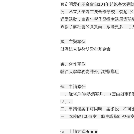
蔡衍明
愛心基金會自104年起以各大專
公、私立大學為主要合作學校，
發起｢
送愛活動，由青年學子發掘生活周遭弱勢
直接了解社會的真實面，
放送更多「助
貳、主辦單位
財團法人
蔡衍明
愛心基金會
參、合作單位
輔仁大學學務處課外活動指導組
肆、申請條件
一、近貧戶/弱勢清寒戶。（需由縣市鄉
明）。
二、申請個案不可同時一案多投，不可
三、本校限100個案，將由課指組視個
伍、申請方式★★★