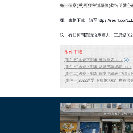
每一個案(戶)可獲主辦單位(
蔡衍明
愛心
捌、表格下載：請至
https://reurl.cc/N
玖、
有任何問題請洽承辦人：王思涵(02)29
附件下載
(附件五)送愛下鄉趣-匯款總表.xlsx
(附件三)送愛下鄉趣-活動申請總表 .xlsx
(附件二)送愛下鄉趣-個案申請表-申請人姓
(附件一)2022送愛 下鄉趣活動年度春節企