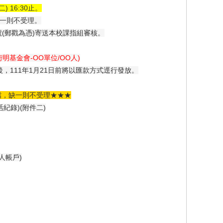
) 16:30止。
一則不受理
。
(郵戳為憑)
寄送本校課指組審核。
明基金會-OO單位/OO人)
後，
111年1月21日前將以匯款方式逕行發放。
檔，
缺一則不受理
★★★
紀錄)(附件二)
人帳戶)