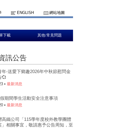
學
ENGLISH
網站地圖
單下載
其他/常見問題
資訊公告
青年-送愛下鄉趣2026年中秋節慰問金
💞
23 •
最新消息
年暑假期間學生活動安全注意事項
20 •
最新消息
灣高鐵公司「115學年度校外教學團體
案」相關事宜，敬請惠予公告周知，至
。