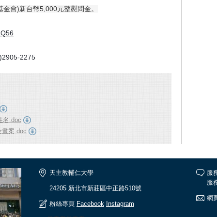
基金會)新台幣5,
000元整慰問金。
ZLQ56
05-2275
名.doc
畫案.doc
天主教輔仁大學
服
服務
24205 新北市新莊區中正路510號
網頁
粉絲專頁
Facebook
Instagram