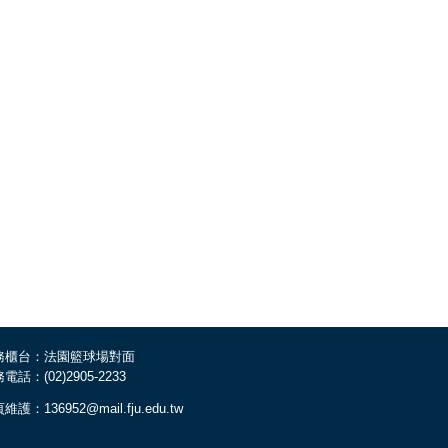
務櫃台：法園籃球場對面
電話：(02)2905-2233
維護：136952@mail.fju.edu.tw