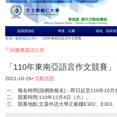
認識課指組
學會．社團
場地、器材借
首頁
>
服務資訊公告
>
「110年東南亞語言作文競賽」
回服務資訊公告
「110年東南亞語言作文競賽」
2021-10-15•
活動訊息
一、 報名時間(採網路報名)：即日起至110年10月
二、 競賽時間:110年12月4日（六）。
三、 競賽地點:文藻外語大學正氣樓E302、E303、