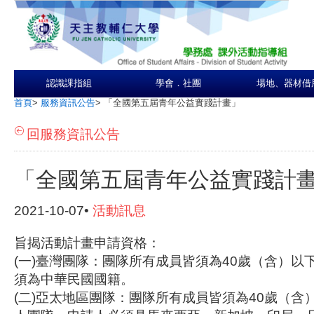
認識課指組
學會．社團
場地、器材借
首頁
>
服務資訊公告
>
「全國第五屆青年公益實踐計畫」
回服務資訊公告
「全國第五屆青年公益實踐計
2021-10-07•
活動訊息
旨揭活動計畫申請資格：
(一)臺灣團隊：團隊所有成員皆須為40歲（含）以
須為中華民國國籍。
(二)亞太地區團隊：團隊所有成員皆須為40歲（含