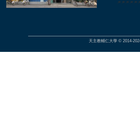
🎆🎆🎆🎆
天主教輔仁大學 © 2014-2