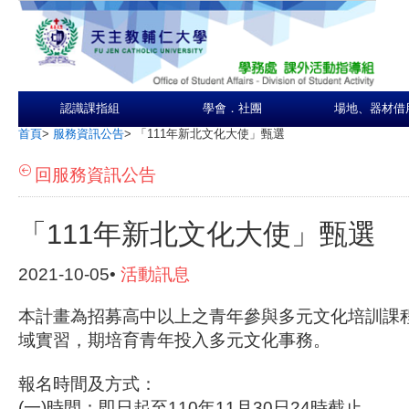
認識課指組
學會．社團
場地、器材借
首頁
>
服務資訊公告
>
「111年新北文化大使」甄選
回服務資訊公告
「111年新北文化大使」甄選
2021-10-05•
活動訊息
本計畫為招募高中以上之青年參與多元文化培訓課
域實習，期培育青年投入多元文化事務。
報名時間及方式：
(一)時間：即日起至110年11月30日24時截止。