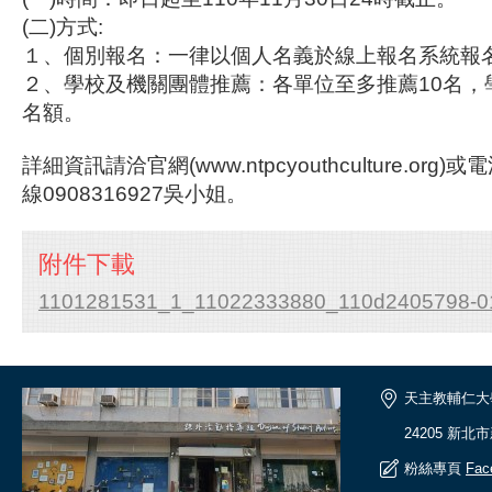
(二)方式:
１、個別報名：一律以個人名義於線上報名系統報
２、學校及機關團體推薦：各單位至多推薦10名，
名額。
詳細資訊請洽官網(www.ntpcyouthculture.or
線0908316927吳小姐。
附件下載
1101281531_1_11022333880_110d2405798-01
天主教輔仁大
24205 新北
粉絲專頁
Fac