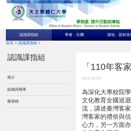
認識課指組
學會．社團
場地、器材借
首頁
>
認識課指組
>
認識課指組
「110年客
簡介
2021-08-03
組織與職掌
為深化大專校院學
文化教育全國巡迴
榮譽榜
流，講述臺灣客家
灣客家的禮俗與信
心力，另一方面亦