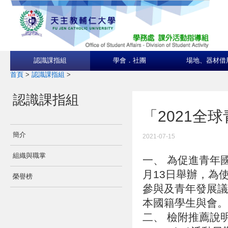
認識課指組
學會．社團
場地、器材借
首頁
>
認識課指組
>
認識課指組
「2021全
簡介
2021-07-15
組織與職掌
一、 為促進青年國
月13日舉辦，為
榮譽榜
參與及青年發展議
本國籍學生與會
二、 檢附推薦說