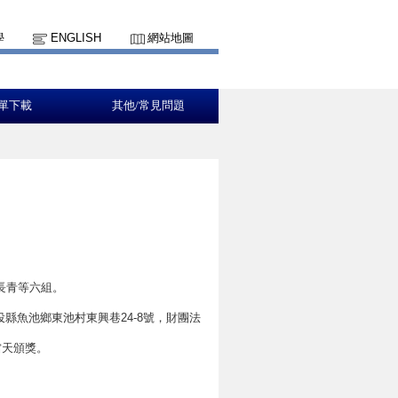
學
ENGLISH
網站地圖
單下載
其他/常見問題
長青等六組。
縣魚池鄉東池村東興巷24-8號，財團法
當天頒獎。