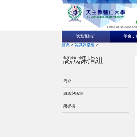
認識課指組
學會．
首頁
>
認識課指組
>
認識課指組
簡介
組織與職掌
榮譽榜