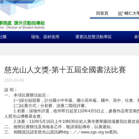
回首頁
輔仁大
社團
場地、器材借用
重要訊息暨活動專區
表
慈光山人文獎-第十五屆全國書法比賽
2021-03-08
說 明：
一、 本項比賽辦法如后：
(一)採分組競賽，計分國小中年級、國小高年級、國中、高中、社會、
(二)比賽方式：分初賽、決賽二階段評審。
1.初賽：採徵件評選，收件即日起至110年4月5日止，參賽作品寄至南投
人慈光山佛教基金會。
2.決賽：110年5月16日上午10時30分於人乘寺覺華園現場書寫比賽並
二、 檢附比賽辦法及海報各乙件，敬請張貼傳布，以廣週知。
三、 相關資訊請至慈光山資訊網http：／／www.zgs.org.tw查詢。