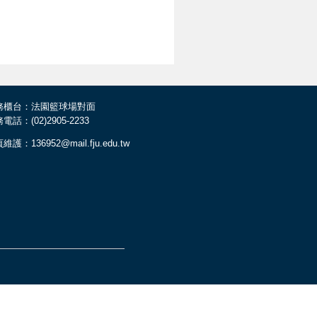
務櫃台：法園籃球場對面
電話：(02)2905-2233
維護：136952@mail.fju.edu.tw