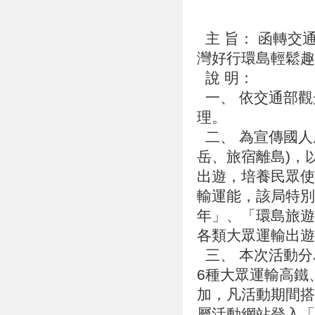
主 旨： 函轉交通
灣好行環島輕鬆
說 明：
一、 依交通部觀光局
理。
二、 為宣傳國人
岳、旅宿離島)，
出遊，培養民眾使
輸運能，該局特別
年」、「環島旅遊
各類大眾運輸出
三、 本次活動分
6種大眾運輸高鐵
加，凡活動期間搭
屬活動網站登入「