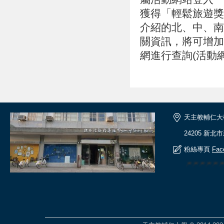
獲得「輕鬆旅遊獎
介紹的北、中、南
關資訊，將可增加
網進行查詢(活動網址：ht
天主教輔仁大
24205 新北
粉絲專頁
Fac
🎆🎆🎆🎆