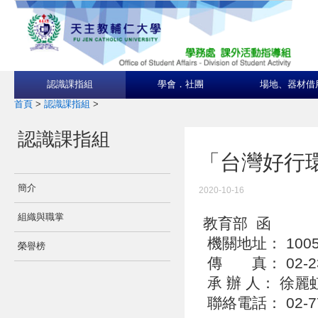
認識課指組
學會．社團
場地、器材借
首頁
>
認識課指組
>
認識課指組
「台灣好行
簡介
2020-10-16
組織與職掌
教育部 函
機關地址： 100
榮譽榜
傳 真： 02-23
承 辦 人： 徐麗
聯絡電話： 02-77