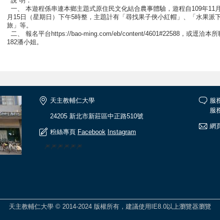
說 明：
一、 本遊程係串連本鄉主題式原住民文化結合農事體驗，遊程自109年11月1
月15日（星期日）下午5時整，主題計有「尋找果子俠小紅帽」、「水果派下午
旅」等。
二、 報名平台https://bao-ming.com/eb/content/4601#22588，或逕
182潘小姐。
天主教輔仁大學
服
服務
24205 新北市新莊區中正路510號
網頁
粉絲專頁
Facebook
Instagram
🎆🎆🎆🎆🎆🎆
天主教輔仁大學 © 2014-2024 版權所有，建議使用IE8.0以上瀏覽器瀏覽