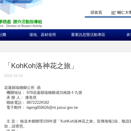
回首頁
輔仁大
社團
場地、器材借用
重要訊息暨活動專區
表
「KohKoh洛神花之旅」
2020-10-16
花蓮縣瑞穗鄉公所 函
機關地址： 978花蓮縣瑞穗鄉成功南路十九號
承 辦 人： 潘美琪
聯絡電話： 8872222#182
電子郵件： laping650626@nt.juisui.gov.tw
主 旨： 檢送本鄉辦理109年度「KohKoh洛神花之旅」宣傳海報1份，
加，請查照。