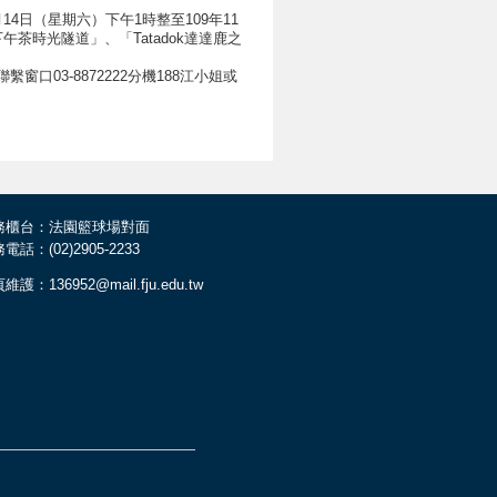
4日（星期六）下午1時整至109年11
茶時光隧道」、「Tatadok達達鹿之
洽本所聯繫窗口03-8872222分機188江小姐或
務櫃台：法園籃球場對面
電話：(02)2905-2233
維護：136952@mail.fju.edu.tw