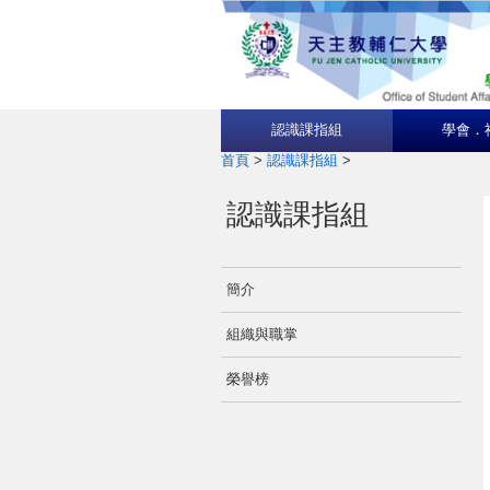
認識課指組
學會．
首頁
>
認識課指組
>
認識課指組
簡介
組織與職掌
榮譽榜