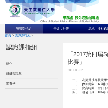
認識課指組
學會．社團
場地、器材借
首頁
>
認識課指組
>
認識課指組
「2017第四屆S
比賽」
簡介
2017-03-02
組織與職掌
一、
為提升技專校院學
榮譽榜
二、
參加對象：全國技
三、
比賽時間：當日下午
四、
報名日期：106年