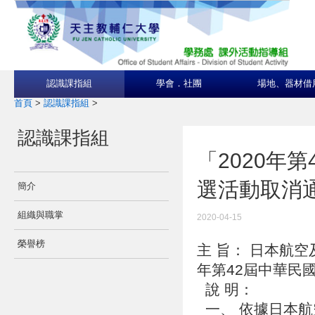
認識課指組
學會．社團
場地、器材借
首頁
>
認識課指組
>
認識課指組
「2020年
選活動取消
簡介
組織與職掌
2020-04-15
榮譽榜
主 旨： 日本航
年第42屆中華民
說 明：
一、 依據日本航空