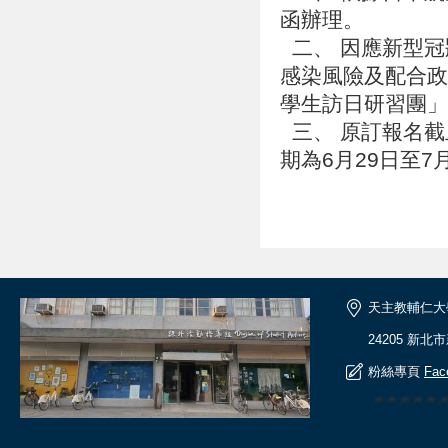
函辦理。
二、 因應新型冠
感染風險及配合政
學生訪日研習團
三、 原訂報名截止
期為6月29日至
天主教輔仁大
24205 新北
粉絲專頁
Fac
🎆🎆🎆🎆