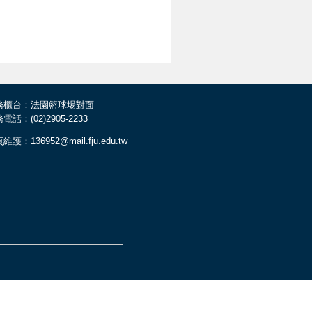
務櫃台：法園籃球場對面
電話：(02)2905-2233
維護：136952@mail.fju.edu.tw