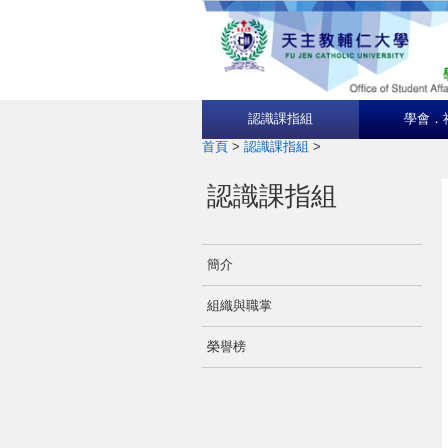
認識課指組
學會．
首頁
>
認識課指組
>
認識課指組
簡介
組織與職掌
榮譽榜