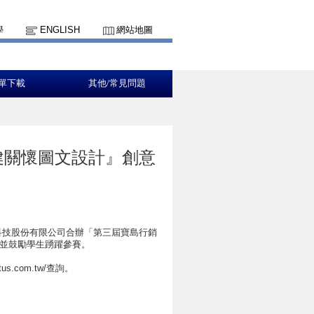
學
ENGLISH
網站地圖
單下載
其他/常見問題
健關懷圖文設計』創意
科技股份有限公司合辦「第三屆寶島行銷
息並鼓勵學生踴躍參賽。
s.com.tw/查詢。