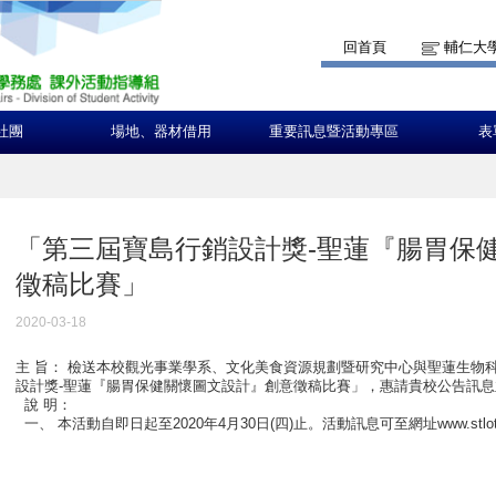
回首頁
輔仁大
社團
場地、器材借用
重要訊息暨活動專區
表
「第三屆寶島行銷設計獎-聖蓮『腸胃保
徵稿比賽」
2020-03-18
主 旨： 檢送本校觀光事業學系、文化美食資源規劃暨研究中心與聖蓮生物
設計獎-聖蓮『腸胃保健關懷圖文設計』創意徵稿比賽」，惠請貴校公告訊
說 明：
一、 本活動自即日起至2020年4月30日(四)止。活動訊息可至網址www.stlotu