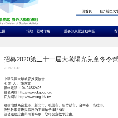
回首頁
輔仁大
社團
場地、器材借用
重要訊息暨活動專區
表
招募2020第三十一屆大墩陽光兒童冬令
2019-11-18
中華民國大墩教育推廣協會
承 辦 人： 施惠文
聯絡電話： 04-24832426
報名網站 http://www.okgogo.org
官方網站 http://www.sng.idv.tw
服務地點為台北市、新北市、桃園市、新竹縣市、台中市、高雄市。
依照教學等級與職務的不同給予津貼補助
頒發服務證書與研習時數，取得兒童教學證書。