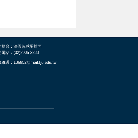
務櫃台：法園籃球場對面
電話：(02)2905-2233
維護：136952@mail.fju.edu.tw