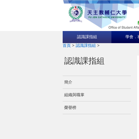
認識課指組
學會．
首頁
>
認識課指組
>
認識課指組
簡介
組織與職掌
榮譽榜