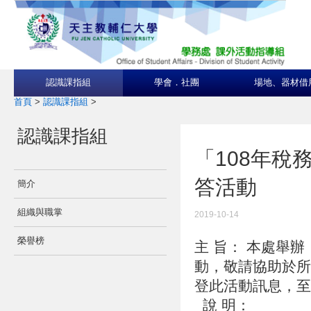
認識課指組
學會．社團
場地、器材借
首頁
>
認識課指組
>
認識課指組
「108年稅
答活動
簡介
組織與職掌
2019-10-14
榮譽榜
主 旨： 本處舉
動，敬請協助於所屬
登此活動訊息，
說 明：