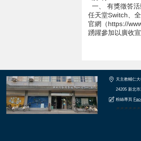
一、 有獎徵答活
任天堂Switc
官網（https://
踴躍參加以廣收
天主教輔仁大
24205 新北
粉絲專頁
Fac
🎆🎆🎆🎆🎆