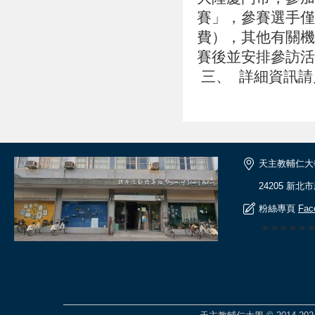
賽」，參賽選手僅
費），其他有關機
賽後並安排參訪活
三、 詳細資訊請
天主教輔仁大
24205 新北
粉絲專頁
Fac
🎆🎆🎆🎆