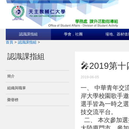
認識課指組
學會．社團
場地、器材借
首頁
>
認識課指組
>
認識課指組
🎤2019
簡介
2019-06-05
一、 中華青年交
組織與職掌
岸大學校園歌手邀
榮譽榜
選手皆為一時之選
技交流平台。
二、 本次參加選
大陸廈門市，參加