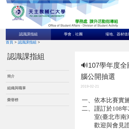
認識課指組
學會．社團
場地、器材借
首頁
>
認識課指組
>
認識課指組
🔊107學年
腦公開抽選
簡介
2019-02-21
組織與職掌
一、
依本比賽實施
榮譽榜
二、
謹訂於108
室(臺北市南
歡迎與會見