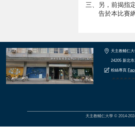
三、
另，前揭指
告於本比賽網站(ht
天主教輔仁大
24205 新北
粉絲專頁
Fac
🎆🎆🎆🎆
天主教輔仁大學 © 2014-2