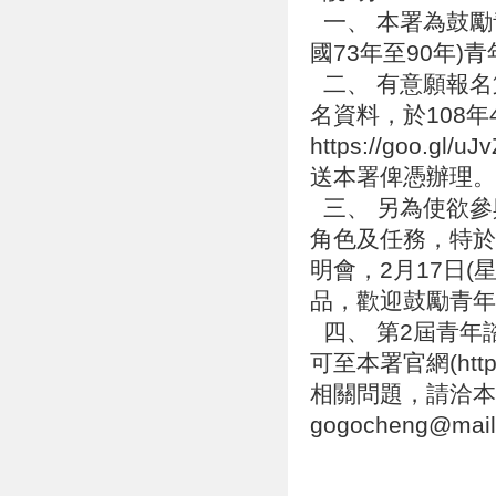
一、 本署為鼓勵
國73年至90年
二、 有意願報名
名資料，於108
https://goo
送本署俾憑辦理
三、 另為使欲參
角色及任務，特於
明會，2月17日
品，歡迎鼓勵青年踴躍報
四、 第2屆青年
可至本署官網(http
相關問題，請洽本案承
gogocheng@mail