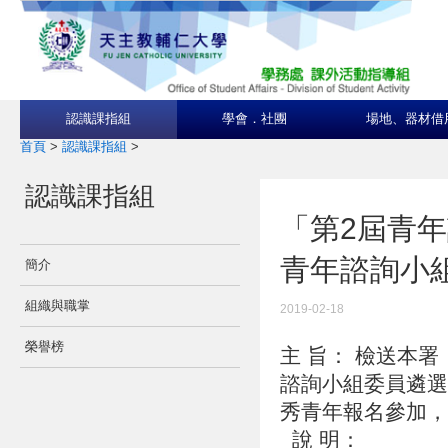
認識課指組
學會．社團
場地、器材借
首頁
>
認識課指組
>
認識課指組
「第2屆青
青年諮詢小
簡介
組織與職掌
2019-02-18
榮譽榜
主 旨： 檢送本
諮詢小組委員遴選
秀青年報名參加
說 明：