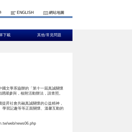
學
ENGLISH
網站地圖
單下載
其他/常見問題
中國文學系協辦的「第十一屆真誠關懷
鼓勵踴躍參與，檢附活動辦法，請查照。
續提昇社會共融真誠關懷的公益精神，
、學習記趣等等正面關懷、溫馨互動的
/web/news06.php