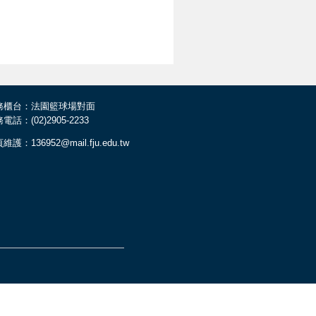
務櫃台：法園籃球場對面
電話：(02)2905-2233
維護：136952@mail.fju.edu.tw