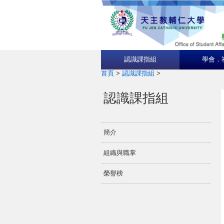
認識課指組
學會．
首頁
>
認識課指組
>
認識課指組
簡介
組織與職掌
榮譽榜