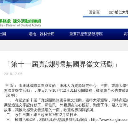
回首頁
輔仁大
社團
場地、器材借用
重要訊息暨活動專區
表
「第十一屆真誠關懷無國界徵文活動」
2018-12-05
主 旨： 由康林國際集團成立的「康林人力資源研究中心」主辦、東海大學
無國界徵文活動」，即日起至107年12月31日期間徵稿，敬請惠予公告並
說 明：
一、 有鑑於前十屆「真誠關懷無國界徵文活動」獲得大眾迥響，同時亦延
期望透過文字記錄移工、新住民、外籍朋友貼心照顧、勤奮工作、融入台灣
故事，讓彼此感受友善溫暖的一面，歡迎各界踴躍參與。
二、 收件日期：即日起至107年12月31日止。
三、 檢附活動DM，相關活動訊息請參閱活動網頁：http://www.kanglin.com.tw