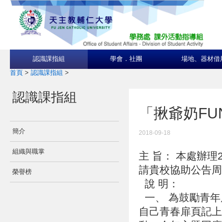
認識課指組
學會．社團
場地、器材借
首頁
>
認識課指組
>
認識課指組
「揪爺奶F
簡介
2018-09-18
組織與職掌
主 旨： 本處辦理
請貴校協助公告
榮譽榜
說 明：
一、 為鼓勵青年
自己青春扉頁記上