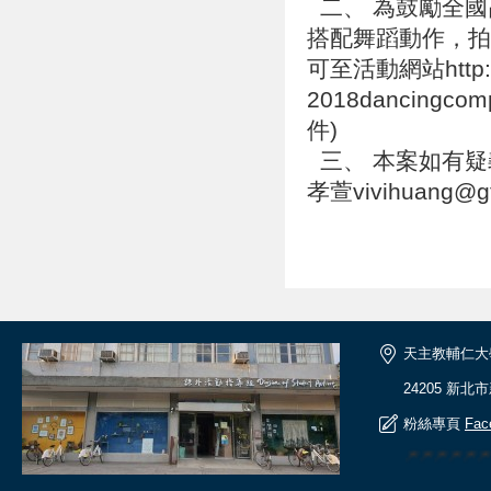
二、 為鼓勵全國
搭配舞蹈動作，拍
可至活動網站http://w
2018dancingc
件)
三、 本案如有疑
孝萱vivihuang@g
天主教輔仁大
24205 新北
粉絲專頁
Fac
🎆🎆🎆🎆