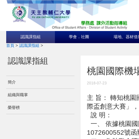
認識課指組
學會．社團
場地、器材借
首頁
>
認識課指組
>
認識課指組
桃園國際機
簡介
2018-07-23
組織與職掌
主 旨： 轉知桃
際盃創意大賽」
榮譽榜
說 明：
一、 依據桃園國
1072600552