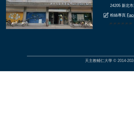
24205 新北
粉絲專頁
Fac
🎆🎆🎆🎆🎆
天主教輔仁大學 © 2014-2