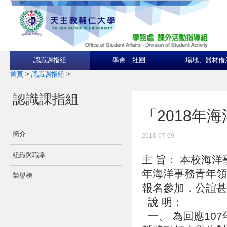
認識課指組
學會．社團
場地、器材借
首頁
>
認識課指組
>
認識課指組
「2018年
簡介
2018-07-09
組織與職掌
主 旨： 本校海洋
年海洋事務青年領
榮譽榜
報名參加，公誼
說 明：
一、 為回應10