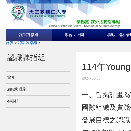
認識課指組
學會．社團
場地、器材借
首頁
>
認識課指組
>
認識課指組
114年Yo
簡介
2024-12-30
組織與職掌
一、旨揭計畫為
榮譽榜
國際組織及實踐
發展目標之認識