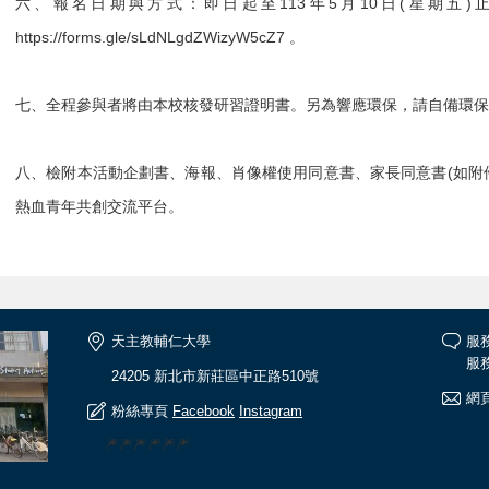
六、報名日期與方式：即日起至113年5月10日(星期五
https://forms.gle/sLdNLgdZWizyW5cZ7 。
七、全程參與者將由本校核發研習證明書。另為響應環保，請自備環保
八、檢附本活動企劃書、海報、肖像權使用同意書、家長同意書(如附
熱血青年共創交流平台。
天主教輔仁大學
服
服務
24205 新北市新莊區中正路510號
網頁
粉絲專頁
Facebook
Instagram
🎆🎆🎆🎆🎆🎆