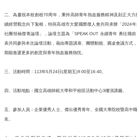
二、為慶祝本校創校70周年，秉持高師青年熱血服務精神及刻正大力推
續經營觀念向下紮根，特與高雄市大愛國際傑人會共同承辦「2024
社團領袖傑青論壇」，論壇主題為「SPEAK OUT 永續青年 勇往
表共同參與本次論壇活動，藉由專題講座、團體動能、圓桌會議方式
期能激盪更多的創意與青年熱血服務熱忱。
三、活動時間：113年5月24日(星期五)9:00至16:40。
四、活動地點：國立高雄師範大學和平校區活動中心3樓演講廳。
五、參加人員：企業優秀人士、傑出優秀青年、全國大專院校暨高中
友。