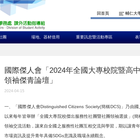
回首頁
輔仁大
社團
場地、器材借用
重要訊息暨活動專區
表
國際傑人會「2024年全國大專校院暨高
領袖傑青論壇」
2024-04-15
一、「國際傑人會Distinguished Citizens Society(簡稱D
以來每年皆舉辦「全國大專院校傑出服務性社團暨社團領袖選拔」(簡
領袖交流活動，讓來自全國之服務性社團互相交流與學習，期以讓青
市場資訊及提升青年具備SDGs意識及職場永續觀念。