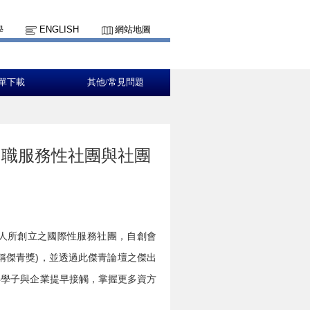
學
ENGLISH
網站地圖
單下載
其他/常見問題
中職服務性社團與社團
CS)」乃由國人所創立之國際性服務社團，自創會
稱傑青獎)，並透過此傑青論壇之傑出
年學子與企業提早接觸，掌握更多資方