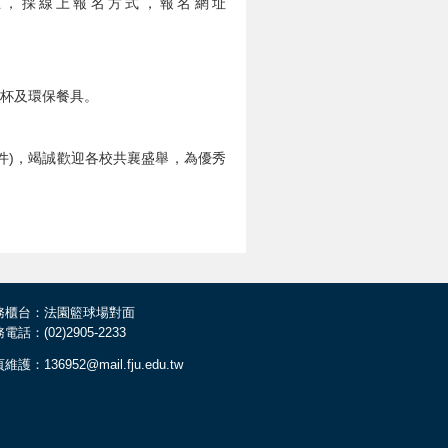
)止，採線上報名方式，報名網址
杯及環保餐具。
件)，竭誠歡迎各校共襄盛舉，為優秀
務櫃台：法園籃球場對面
電話：(02)2905-2233
維護：136952@mail.fju.edu.tw