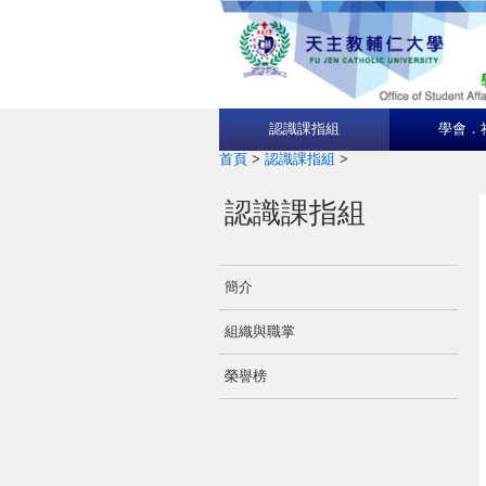
認識課指組
學會．
首頁
>
認識課指組
>
認識課指組
簡介
組織與職掌
榮譽榜