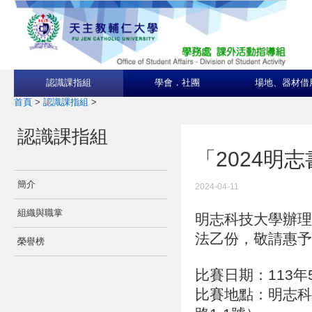
認識課指組
學會．社團
場地、器材借
首頁
>
認識課指組
>
認識課指組
「2024明
簡介
2024-04-11
組織與職掌
明志科技大學辦理
法乙份，敬請惠予
榮譽榜
比賽日期：113年
比賽地點：明志科