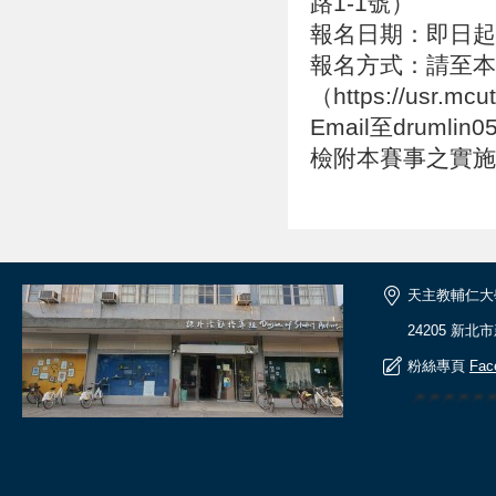
路1-1號）
報名日期：即日起至
報名方式：請至本
（https://usr.
Email至drumlin0
檢附本賽事之實施
天主教輔仁大
24205 新北
粉絲專頁
Fac
🎆🎆🎆🎆