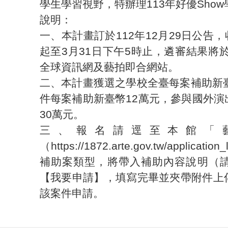
學生學習視野，特辦理113年好優Sho
說明：
一、本計畫訂於112年12月29日公告，
起至3月31日下午5時止，遴審結果將於
全球資訊網及藝拍即合網站。
二、本計畫獲選之學校全臺每案補助新臺
件每案補助新臺幣12萬元，參與國外演
30萬元。
三、報名請逕至本館「
（https://1872.arte.gov.tw/applicati
補助案類型，將帶入補助內容說明（
【我要申請】，填寫完畢並夾帶附件上
該案件申請。