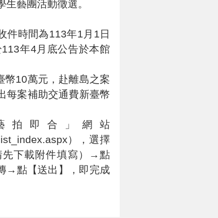
w學生藝團活動徵選。
收件時間為113年1月1日
113年4月底公告於本館
幣10萬元，赴離島之案
出每案補助交通費新臺幣
藝拍即合」網站
on_list_index.aspx），選擇
請先下載附件填寫）→點
傳→點【送出】，即完成