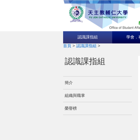
認識課指組
學會．
首頁
>
認識課指組
>
認識課指組
簡介
組織與職掌
榮譽榜