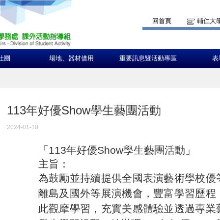
回首頁
輔仁大
社團
場地、器材借用
重要訊息暨活動專區
表
113年好優Show學生藝團活動
2024-01-10
「113年好優Show學生藝團活動」
主旨：
為鼓勵並持續提供全國表演藝術學校優
離島及國外等展演機會，豐富學習歷程
此觀摩學習，充實美感體驗並透過專業