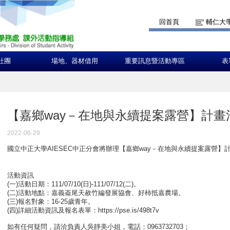
回首頁
輔仁大
社團
場地、器材借用
重要訊息暨活動專區
表
【嘉鄉way－在地與永續提案露營】計畫
2022-06-29
國立中正大學AIESEC中正分會將辦理【嘉鄉way－在地與永續提案露營】
活動資訊
(一)活動日期：111/07/10(日)-111/07/12(二)。
(二)活動地點：嘉義崙尾天赦竹編發展協會、好柿抵嘉農場。
(三)報名對象：16-25歲青年。
(四)詳細活動資訊及報名表單：https://pse.is/498t7v
如有任何疑問，請洽負責人吳靜美小姐，電話：0963732703；