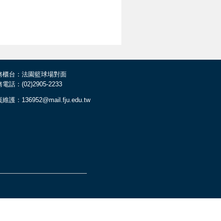
務櫃台：法園籃球場對面
電話：(02)2905-2233
維護：136952@mail.fju.edu.tw