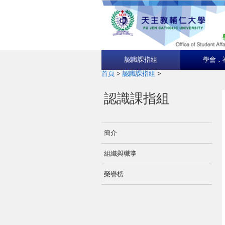
認識課指組
學會．
首頁
>
認識課指組
>
認識課指組
簡介
組織與職掌
榮譽榜