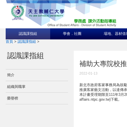
認識課指組
學會．社團
場地、器材借
首頁
>
認識課指組
>
認識課指組
補助大專院校推
2022-01-13
簡介
新北市政府客家事務局為鼓
組織與職掌
推廣客家藝文活動，以達傳
本計畫受理期限至111年3月20
榮譽榜
affairs.ntpc.gov.tw)下載。